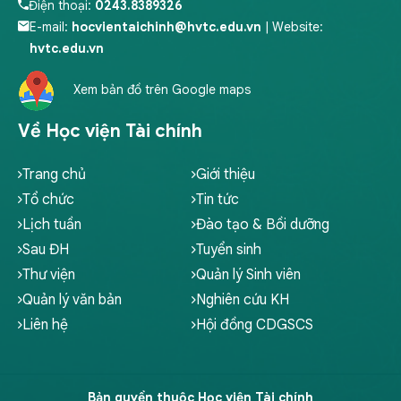
Điện thoại:
0243.8389326
E-mail:
hocvientaichinh@hvtc.edu.vn
| Website:
hvtc.edu.vn
Xem bản đồ trên Google maps
Về Học viện Tài chính
Trang chủ
Giới thiệu
Tổ chức
Tin tức
Lịch tuần
Đào tạo & Bồi dưỡng
Sau ĐH
Tuyển sinh
Thư viện
Quản lý Sinh viên
Quản lý văn bản
Nghiên cứu KH
Liên hệ
Hội đồng CDGSCS
Bản quyền thuộc Học viện Tài chính