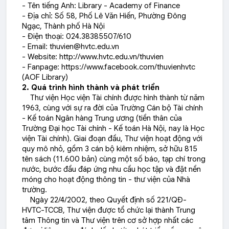
- Tên tiếng Anh: Library - Academy of Finance
- Địa chỉ: Số 58, Phố Lê Văn Hiến, Phường Đông
Ngạc, Thành phố Hà Nội
- Điện thoại: 024.38385507/610
- Email:
thuvien@hvtc.edu.vn
- Website:
http://www.hvtc.edu.vn/thuvien
- Fanpage:
https://www.facebook.com/thuvienhvtc
(AOF Library)
2. Quá trình hình thành và phát triển
Thư viện Học viện Tài chính được hình thành từ năm
1963, cùng với sự ra đời của Trường Cán bộ Tài chính
- Kế toán Ngân hàng Trung ương (tiền thân của
Trường Đại học Tài chính - Kế toán Hà Nội, nay là Học
viện Tài chính). Giai đoạn đầu, Thư viện hoạt động với
quy mô nhỏ, gồm 3 cán bộ kiêm nhiệm, sở hữu 815
tên sách (11.600 bản) cùng một số báo, tạp chí trong
nước, bước đầu đáp ứng nhu cầu học tập và đặt nền
móng cho hoạt động thông tin - thư viện của Nhà
trường.
Ngày 22/4/2002, theo Quyết định số 221/QĐ-
HVTC-TCCB, Thư viện được tổ chức lại thành Trung
tâm Thông tin và Thư viện trên cơ sở hợp nhất các