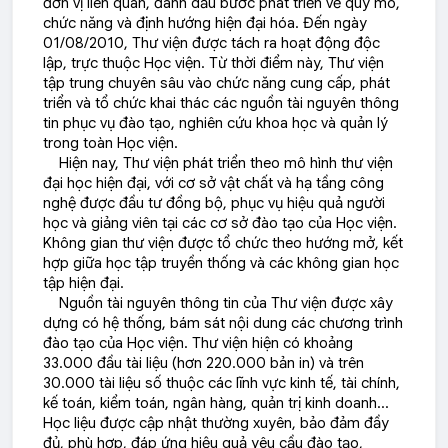
đơn vị liên quan, đánh dấu bước phát triển về quy mô,
chức năng và định hướng hiện đại hóa. Đến ngày
01/08/2010, Thư viện được tách ra hoạt động độc
lập, trực thuộc Học viện. Từ thời điểm này, Thư viện
tập trung chuyên sâu vào chức năng cung cấp, phát
triển và tổ chức khai thác các nguồn tài nguyên thông
tin phục vụ đào tạo, nghiên cứu khoa học và quản lý
trong toàn Học viện.
Hiện nay, Thư viện phát triển theo mô hình thư viện
đại học hiện đại, với cơ sở vật chất và hạ tầng công
nghệ được đầu tư đồng bộ, phục vụ hiệu quả người
học và giảng viên tại các cơ sở đào tạo của Học viện.
Không gian thư viện được tổ chức theo hướng mở, kết
hợp giữa học tập truyền thống và các không gian học
tập hiện đại.
Nguồn tài nguyên thông tin của Thư viện được xây
dựng có hệ thống, bám sát nội dung các chương trình
đào tạo của Học viện. Thư viện hiện có khoảng
33.000 đầu tài liệu (hơn 220.000 bản in) và trên
30.000 tài liệu số thuộc các lĩnh vực kinh tế, tài chính,
kế toán, kiểm toán, ngân hàng, quản trị kinh doanh…
Học liệu được cập nhật thường xuyên, bảo đảm đầy
đủ, phù hợp, đáp ứng hiệu quả yêu cầu đào tạo,