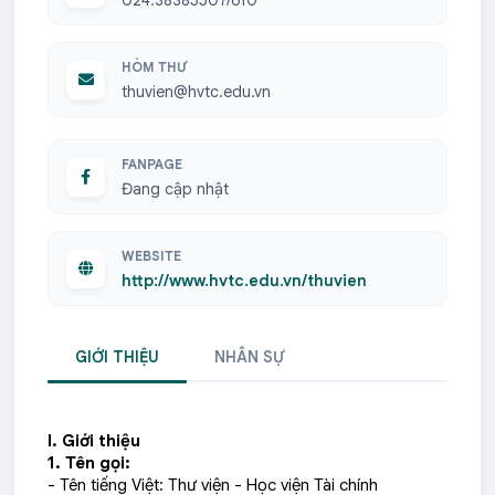
024.38385507/610
HÒM THƯ
thuvien@hvtc.edu.vn
FANPAGE
Đang cập nhật
WEBSITE
http://www.hvtc.edu.vn/thuvien
GIỚI THIỆU
NHÂN SỰ
I.
Giới thiệu
1. Tên gọi:
- Tên tiếng Việt: Thư viện - Học viện Tài chính