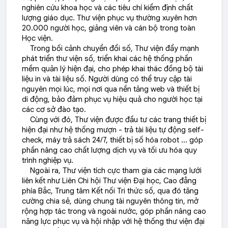
nghiên cứu khoa học và các tiêu chí kiểm định chất
lượng giáo dục. Thư viện phục vụ thường xuyên hơn
20.000 người học, giảng viên và cán bộ trong toàn
Học viện.
Trong bối cảnh chuyển đổi số, Thư viện đẩy mạnh
phát triển thư viện số, triển khai các hệ thống phần
mềm quản lý hiện đại, cho phép khai thác đồng bộ tài
liệu in và tài liệu số. Người dùng có thể truy cập tài
nguyên mọi lúc, mọi nơi qua nền tảng web và thiết bị
di động, bảo đảm phục vụ hiệu quả cho người học tại
các cơ sở đào tạo.
Cùng với đó, Thư viện được đầu tư các trang thiết bị
hiện đại như hệ thống mượn - trả tài liệu tự động self-
check, máy trả sách 24/7, thiết bị số hóa robot … góp
phần nâng cao chất lượng dịch vụ và tối ưu hóa quy
trình nghiệp vụ.
Ngoài ra, Thư viện tích cực tham gia các mạng lưới
liên kết như Liên Chi hội Thư viện Đại học, Cao đẳng
phía Bắc, Trung tâm Kết nối Tri thức số, qua đó tăng
cường chia sẻ, dùng chung tài nguyên thông tin, mở
rộng hợp tác trong và ngoài nước, góp phần nâng cao
năng lực phục vụ và hội nhập với hệ thống thư viện đại