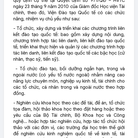
quy định cụ thể tại Quyết định số 971/QĐ – HVTC
ngày 23 tháng 9 năm 2010 của Giám đốc Học viện Tài
chính, theo đó, Viện Đào tạo Quốc tế có các chức
năng, nhiệm vụ chủ yếu như sau:
- Tổ chức, xây dựng và triển khai các chương trình liên
kết đào tạo quốc tế: bao gồm xây dựng nội dung,
chương trình hợp tác liên danh, liên kết đào tạo quốc
tế, triển khai thực hiện và quản lý các chương trình hợp
tác liên danh, liên kết đào tạo quốc tế các bậc học (cử
nhân, thạc sỹ, tiến sỹ).
- Tổ chức đào tạo, bồi dưỡng ngắn hạn, trong và
ngoài nước (có yếu tố nước ngoài) nhằm nâng cao
năng lực chuyên môn, nghiệp vụ kinh tế, tài chính cho
các tổ chức, cá nhân trong và ngoài nước theo hợp
đồng.
- Nghiên cứu khoa học theo các đề tài, đề án, tổ chức
tọa đàm, hội thảo khoa học theo đặt hàng hoặc theo
yêu cầu của Bộ Tài chính, Bộ Khoa học và Công
nghệ… hoặc hợp tác nghiên cứu, hợp tác tổ chức hội
thảo với các đơn vị, các trường đại học trên thế giới
để nghiên cứu kinh nghiệm quốc tế về kinh tế, tài