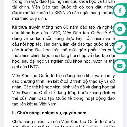
trong lĩnh vực đào tạo, nghiên cứu khoa học và tư vấn
tài chính. Viện Đào tạo Quốc tế có con dấu riêng,
được mở tài khoản tại KBNN và các ngân hàng thương
mại theo quy định.
Kế thừa truyền thống hơn 60 năm đào tạo và nghiên
cứu khoa học của HVTC, Viện Đào tạo Quốc tế đã,
đang và sẽ luôn sẵn sàng thực hiện tốt nhiệm vụ là
cầu nối hợp tác, liên danh, liên kết đào tạo quốc tế với
các trường Đại học trên thế giới, góp phần tích cực
thực hiện chiến lược chủ động hội nhập về đào tạo đại
học, sau đại học và nghiên cứu khoa học, vươn ra thế
giới của HVTC.
Viện Đào tạo Quốc tế hiện đang triển khai và quản lý
các chương trình liên kết ở cả 2 trình độ thạc sỹ và cử
nhân. Các thế hệ học viên, sinh viên đã và đang học tại
Viện Đào tạo Quốc tế đang từng bước khẳng định vị
thế của Viện Đào tạo Quốc tế trong hoạt động đào
tạo liên kết tại Việt Nam.
II. Chức năng, nhiệm vụ, quyền hạn:
Chức năng nhiệm vụ của Viện Đào tạo Quốc tế được