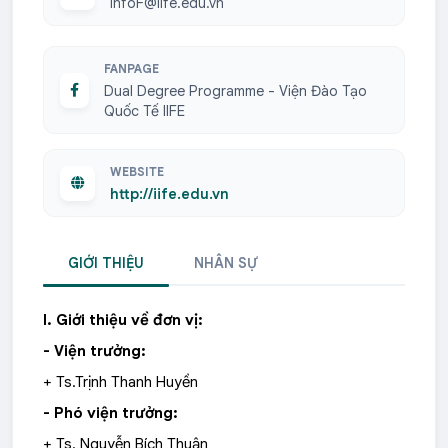
infoF@iife.edu.vn
FANPAGE
Dual Degree Programme - Viện Đào Tạo
Quốc Tế IIFE
WEBSITE
http://iife.edu.vn
GIỚI THIỆU
NHÂN SỰ
I. Giới thiệu về đơn vị:
- Viện trưởng:
+ Ts.Trịnh Thanh Huyền
- Phó viện trưởng:
+ Ts. Nguyễn Bích Thuận