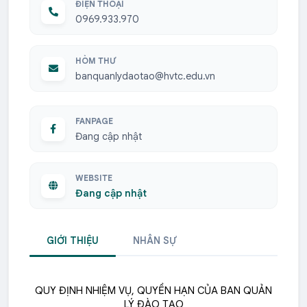
ĐIỆN THOẠI
0969.933.970
HÒM THƯ
banquanlydaotao@hvtc.edu.vn
FANPAGE
Đang cập nhật
WEBSITE
Đang cập nhật
GIỚI THIỆU
NHÂN SỰ
QUY ĐỊNH NHIỆM VỤ, QUYỀN HẠN CỦA BAN QUẢN
LÝ ĐÀO TẠO