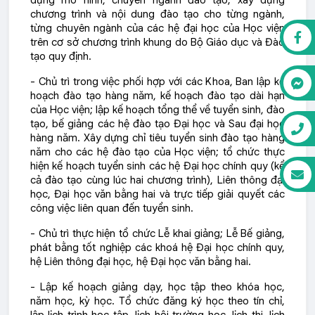
dựng mô hình, chuyên ngành đào tạo; xây dựng
chương trình và nội dung đào tạo cho từng ngành,
từng chuyên ngành của các hệ đại học của Học viện
trên cơ sở chương trình khung do Bộ Giáo dục và Đào
tạo quy định.
- Chủ trì trong việc phối hợp với các Khoa, Ban lập kế
hoạch đào tạo hàng năm, kế hoạch đào tạo dài hạn
của Học viện; lập kế hoạch tổng thể về tuyển sinh, đào
tạo, bế giảng các hệ đào tạo Đại học và Sau đại học
hàng năm. Xây dựng chỉ tiêu tuyển sinh đào tạo hàng
năm cho các hệ đào tạo của Học viện; tổ chức thực
hiện kế hoạch tuyển sinh các hệ Đại học chính quy (kể
cả đào tạo cùng lúc hai chương trình), Liên thông đại
học, Đại học văn bằng hai và trực tiếp giải quyết các
công việc liên quan đến tuyển sinh.
- Chủ trì thực hiện tổ chức Lễ khai giảng; Lễ Bế giảng,
phát bằng tốt nghiệp các khoá hệ Đại học chính quy,
hệ Liên thông đại học, hệ Đại học văn bằng hai.
- Lập kế hoạch giảng dạy, học tập theo khóa học,
năm học, kỳ học. Tổ chức đăng ký học theo tín chỉ,