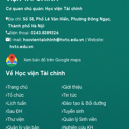
Cơ quan chủ quản: Học viện Tài chính
Địa chỉ:
Số 58, Phố Lê Văn Hiến, Phường Đông Ngạc,
Thành phố Hà Nội
Điện thoại:
0243.8389326
E-mail:
hocvientaichinh@hvtc.edu.vn
| Website:
hvtc.edu.vn
Xem bản đồ trên Google maps
Về Học viện Tài chính
Trang chủ
Giới thiệu
Tổ chức
Tin tức
Lịch tuần
Đào tạo & Bồi dưỡng
Sau ĐH
Tuyển sinh
Thư viện
Quản lý Sinh viên
Quản lý văn bản
Nghiên cứu KH