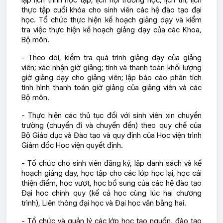
lập lịch trình học tập, lịch hội trường học, lịch thi, lịch
thực tập cuối khóa cho sinh viên các hệ đào tạo đại
học. Tổ chức thực hiện kế hoạch giảng dạy và kiểm
tra việc thực hiện kế hoạch giảng dạy của các Khoa,
Bộ môn.
- Theo dõi, kiểm tra quá trình giảng dạy của giảng
viên; xác nhận giờ giảng; tính và thanh toán khối lượng
giờ giảng dạy cho giảng viên; lập báo cáo phân tích
tình hình thanh toán giờ giảng của giảng viên và các
Bộ môn.
- Thực hiện các thủ tục đối với sinh viên xin chuyển
trường (chuyển đi và chuyển đến) theo quy chế của
Bộ Giáo dục và Đào tạo và quy định của Học viện trình
Giám đốc Học viện quyết định.
- Tổ chức cho sinh viên đăng ký, lập danh sách và kế
hoạch giảng dạy, học tập cho các lớp học lại, học cải
thiện điểm, học vượt, học bổ sung của các hệ đào tạo
Đại học chính quy (kể cả học cùng lúc hai chương
trình), Liên thông đại học và Đại học văn bằng hai.
- Tổ chức và quản lý các lớp học tạo nguồn, đào tạo