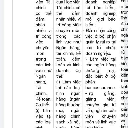
chu
viện Tài
của Học viện
doanh nghiệp
mô
chính
Tài chính có
tái bảo hiểm,
tro
có thể
thể đảm
doanh nghiệp
lĩn
đảm
nhận nhiều vị
môi giới bảo
đầu
nhận
trí công việc
hiểm.
chí
nhiều vị
chuyên môn
- Đảm nhận công
ngâ
trí công
trong các
việc ở bộ phận
hàn
việc
lĩnh vực như
quản lý rủi ro tại
qu
chuyên
Ngân hàng,
các tổ chức,
rủ
môn
tài chính, kế
doanh nghiệp.
bả
trong
toán, kiểm
- Làm việc tại
hiể
các lĩnh
toán và kinh
các ngân hàng
toá
vực như
doanh. Cụ
thương mại,
kiể
Ngân
thể:
đặc biệt ở bộ
to
hàng,
(i) Làm việc
phận
kin
Tài
tại các loại
bancassurance.
doa
chính,
hình ngân
-Trợ giảng,
chí
Kế toán.
hàng (ngân
giảng viên,
nền
Cụ thể:
hàng thương
chuyên gia tư
kiế
(i) Làm
mại; ngân
vấn, nghiên cứu
sâu
việc tại
hàng chính
viên chuyên
và
các loại
sách xã hội;
môn về lĩnh vực
tiễn
hình
ngân hàng
bảo hiểm.