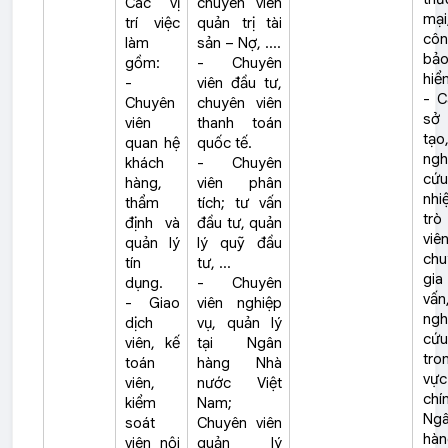
Các vị
chuyên viên
mại
trí việc
quản trị tài
cô
làm
sản – Nợ, ....
bả
gồm:
- Chuyên
hiểm
-
viên đầu tư,
- C
Chuyên
chuyên viên
sở
viên
thanh toán
tạo
quan hệ
quốc tế.
ngh
khách
- Chuyên
cứu
hàng,
viên phân
nhi
thẩm
tích; tư vấn
trò
định và
đầu tư, quản
viên
quản lý
lý quỹ đầu
chu
tín
tư, …
gi
dụng.
- Chuyên
vấn
- Giao
viên nghiệp
ngh
dịch
vụ, quản lý
cứu
viên, kế
tại Ngân
tro
toán
hàng Nhà
vự
viên,
nước Việt
ch
kiểm
Nam;
Ng
soát
Chuyên viên
hà
viên nội
quản lý