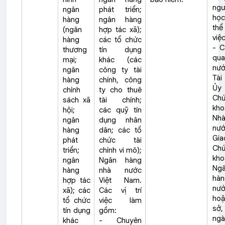
ngư
ngân
phát triển;
họ
hàng
ngân hàng
th
(ngân
hợp tác xã);
việc
hàng
các tổ chức
- C
thương
tín dụng
qua
mại;
khác (các
nướ
ngân
công ty tài
Tài
hàng
chính, công
Ủy
chính
ty cho thuê
Ch
sách xã
tài chính;
kho
hội;
các quỹ tín
Nh
ngân
dụng nhân
nướ
hàng
dân; các tổ
Gia
phát
chức tài
Ch
triển;
chính vi mô);
kho
ngân
Ngân hàng
Ng
hàng
nhà nước
hàn
hợp tác
Việt Nam.
nướ
xã); các
Các vị trí
hoặ
tổ chức
việc làm
sở,
tín dụng
gồm:
ngà
khác
- Chuyên