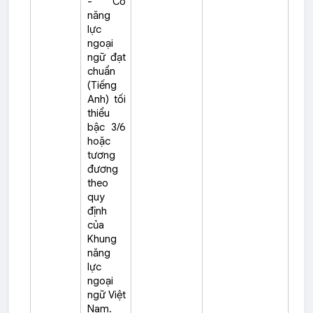
- Có
năng
lực
ngoại
ngữ đạt
chuẩn
(Tiếng
Anh) tối
thiểu
bậc 3/6
hoặc
tương
đương
theo
quy
định
của
Khung
năng
lực
ngoại
ngữ Việt
Nam.