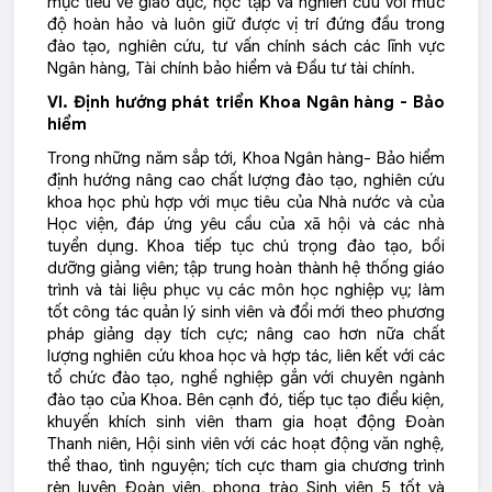
mục tiêu về giáo dục, học tập và nghiên cứu với mức
độ hoàn hảo và luôn giữ được vị trí đứng đầu trong
đào tạo, nghiên cứu, tư vấn chính sách các lĩnh vực
Ngân hàng, Tài chính bảo hiểm và Đầu tư tài chính.
VI. Định hướng phát triển Khoa Ngân hàng - Bảo
hiểm
Trong những năm sắp tới, Khoa Ngân hàng- Bảo hiểm
định hướng nâng cao chất lượng đào tạo, nghiên cứu
khoa học phù hợp với mục tiêu của Nhà nước và của
Học viện, đáp ứng yêu cầu của xã hội và các nhà
tuyển dụng. Khoa tiếp tục chú trọng đào tạo, bồi
dưỡng giảng viên; tập trung hoàn thành hệ thống giáo
trình và tài liệu phục vụ các môn học nghiệp vụ; làm
tốt công tác quản lý sinh viên và đổi mới theo phương
pháp giảng dạy tích cực; nâng cao hơn nữa chất
lượng nghiên cứu khoa học và hợp tác, liên kết với các
tổ chức đào tạo, nghề nghiệp gắn với chuyên ngành
đào tạo của Khoa. Bên cạnh đó, tiếp tục tạo điểu kiện,
khuyến khích sinh viên tham gia hoạt động Đoàn
Thanh niên, Hội sinh viên với các hoạt động văn nghệ,
thể thao, tình nguyện; tích cực tham gia chương trình
rèn luyện Đoàn viên, phong trào Sinh viên 5 tốt và