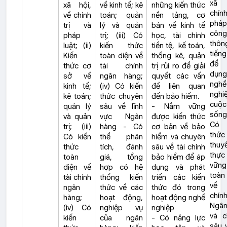
xã 
xã hội,
về kinh tế; kê
những kiến thức
chín
về chính
toán; quản
nền tảng, cơ
pháp
trị và
lý và quản
bản về kinh tế
công
pháp
trị; (iii) Có
học, tài chính
thôn
luật; (ii)
kiến thức
tiền tệ, kế toán,
tiến
Kiến
toàn diện về
thống kê, quản
để
thức cơ
tài chính
trị rủi ro để giải
dụn
sở về
ngân hàng;
quyết các vấn
nghề
kinh tế;
(iv) Có kiến
đề liên quan
nghi
kê toán;
thức chuyên
đến bảo hiểm.
cuộc
quản lý
sâu về lĩnh
- Nắm vững
sống
và quản
vực Ngân
được kiến thức
Có 
trị; (iii)
hàng - Có
cơ bản về bảo
thứ
Có kiến
thể phân
hiểm và chuyên
thuy
thức
tích, đánh
sâu về tài chính
thực
toàn
giá, tổng
bảo hiểm để áp
vững
diện về
hợp có hệ
dụng và phát
toàn
tài chính
thống kiến
triển các kiến
về
ngân
thức về các
thức đó trong
chí
hàng;
hoạt động,
hoạt động nghề
Ngân
(iv) Có
nghiệp vụ
nghiệp
và c
kiến
của ngân
- Có năng lực
sâu v