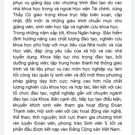
phục vụ giảng dạy các chương trình đào tạo do các
nhà khoa học trong và ngoài Học viện Tài chính, cùng
Thầy Cô giáo trong khoa trực tiếp biên soạn, cập
nhật, đổi mới- là những giáo trình chuẩn mực cho
giảng viên, sinh viên học tập và nghiên cứu khoa học.
Trong những năm sắp tới, Khoa Ngân hàng- Bảo hiểm
định hướng nâng cao chất lượng đào tạo, nghiên cứu
khoa học phù hợp với mục tiêu của Nhà nước và của
Học viện, đáp ứng yêu cầu của xã hội và các nhà
tuyển dụng. Khoa tiếp tục chú trọng đào tạo, bồi
dưỡng giảng viên; tập trung hoàn thành hệ thống giáo
trình và tài liệu phục vụ các môn học nghiệp vụ; làm
tốt công tác quản lý sinh viên và đổi mới theo phương
pháp giảng dạy tích cực; nâng cao hơn nữa chất
lượng nghiên cứu khoa học và hợp tác, liên kết với các
tổ chức đào tạo, nghề nghiệp gắn với chuyên ngành
đào tạo của Khoa. Bên cạnh đó, tiếp tục tạo điểu kiện,
khuyến khích sinh viên tham gia hoạt động Đoàn
Thanh niên, Hội sinh viên với các hoạt động văn nghệ,
thể thao, tình nguyện; tích cực tham gia chương trình
rèn luyện Đoàn viên, phong trào Sinh viên 5 tốt và
phấn đấu được kết nạp vào Đảng Cộng sản Việt Nam.