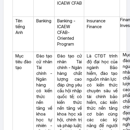
ICAEW CFAB
Finan
Tên
Banking
Banking -
Insurance
Inve
tiếng
ICAEW
Finance
Anh
CFAB-
Oriented
Program
Mục
Mục
Đào tạo
Đào tạo cử
Là CTĐT trình
đà
tiêu đào
cử nhân
nhân Tài
độ đại học của
ngu
tạo
Tài
chính - Ngân
ngành Bảo
nhâ
chính -
hàng chất
hiểm, đào tạo
chấ
Ngân
lượng cao
nguồn nhân lực
lượ
hàng
đáp ứng yêu
có kiến thức
ca
có kiến
cầu hội nhập
chuyên sâu về
ph
thức
quốc tế; có
tài chính bảo
chấ
nền
kiến thức
hiểm, các kiến
chí
tảng về
nền tảng về
thức nền tảng
đạ
khoa
khoa học xã
cơ bản cùng
ngh
học tự
hội, chính trị
các các kỹ
ngh
nhiên -
và pháp luật;
năng để người