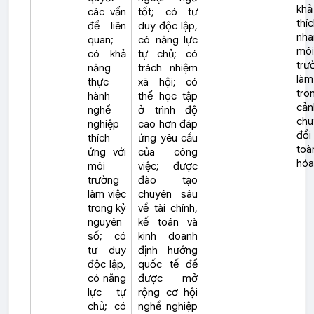
khả
các vấn
tốt; có tư
thí
đề liên
duy độc lập,
nha
quan;
có năng lực
môi
có khả
tự chủ; có
trư
năng
trách nhiệm
làm
thực
xã hội; có
tro
hành
thể học tập
cản
nghề
ở trình độ
chu
nghiệp
cao hơn đáp
đổi
thích
ứng yêu cầu
toà
ứng với
của công
hóa
môi
việc; được
trường
đào tạo
làm việc
chuyên sâu
trong kỷ
về tài chính,
nguyên
kế toán và
số; có
kinh doanh
tư duy
định hướng
độc lập,
quốc tế để
có năng
được mở
lực tự
rộng cơ hội
chủ; có
nghề nghiệp