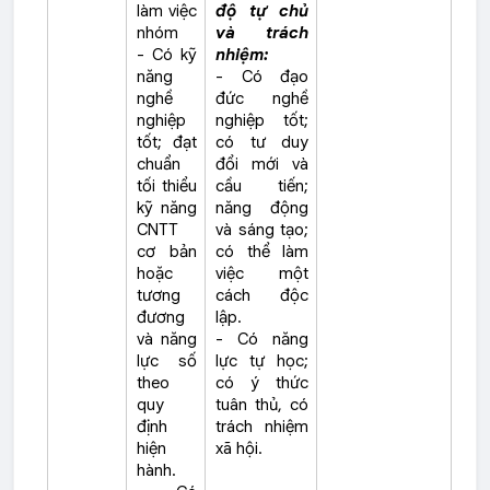
làm việc
độ tự chủ
nhóm
và trách
- Có kỹ
nhiệm:
năng
- Có đạo
nghề
đức nghề
nghiệp
nghiệp tốt;
tốt; đạt
có tư duy
chuẩn
đổi mới và
tối thiểu
cầu tiến;
kỹ năng
năng động
CNTT
và sáng tạo;
cơ bản
có thể làm
hoặc
việc một
tương
cách độc
đương
lập.
và năng
- Có năng
lực số
lực tự học;
theo
có ý thức
quy
tuân thủ, có
định
trách nhiệm
hiện
xã hội.
hành.