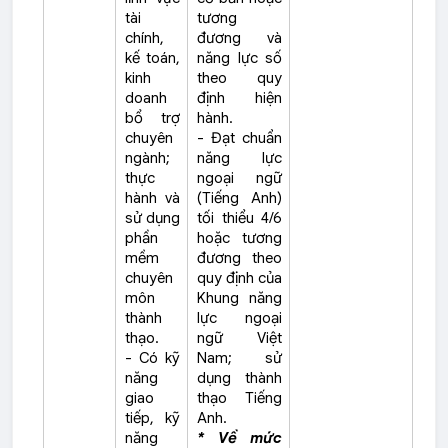
tài
tương
chính,
đương và
kế toán,
năng lực số
kinh
theo quy
doanh
định hiện
bổ trợ
hành.
chuyên
- Đạt chuẩn
ngành;
năng lực
thực
ngoại ngữ
hành và
(Tiếng Anh)
sử dụng
tối thiểu 4/6
phần
hoặc tương
mềm
đương theo
chuyên
quy định của
môn
Khung năng
thành
lực ngoại
thạo.
ngữ Việt
- Có kỹ
Nam; sử
năng
dụng thành
giao
thạo Tiếng
tiếp, kỹ
Anh.
năng
* Về mức