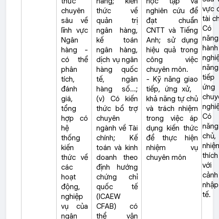
thức
hàng; kiến
học tập và
vực 
chuyên
thức về
nghiên cứu để
tài c
sâu về
quản trị
đạt chuẩn
Có
lĩnh vực
ngân hàng,
CNTT và Tiếng
năng
Ngân
kế toán
Anh; sử dụng
hành
hàng -
ngân hàng,
hiệu quả trong
nghi
có thể
dịch vụ ngân
công việc
năng
phân
hàng quốc
chuyên môn.
tiế
tích,
tế, ngân
- Kỹ năng giao
ứn
đánh
hàng số…;
tiếp, ứng xử,
chuy
giá,
(v) Có kiến
khả năng tự chủ
nghi
tổng
thức bổ trợ
và trách nhiệm
Có
hợp có
chuyên
trong việc áp
năn
hệ
ngành về Tài
dụng kiến thức
chủ,
thống
chính; Kế
để thực hiện
nhi
kiến
toán và kinh
nhiệm vụ
thíc
thức về
doanh theo
chuyên môn
với
các
định hướng
cản
hoạt
chứng chỉ
nhập
động,
quốc tế
tế.
nghiệp
(ICAEW
vụ của
CFAB) có
ngân
thể vận