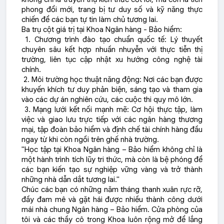
phong đổi mới, trang bị tư duy số và kỹ năng thực
chiến để các bạn tự tin làm chủ tương lai.
Ba trụ cột giá trị tại Khoa Ngân hàng - Bảo hiểm:
1. Chương trình đào tạo chuẩn quốc tế: Lý thuyết
chuyên sâu kết hợp nhuần nhuyễn với thực tiễn thị
trường, liên tục cập nhật xu hướng công nghệ tài
chính.
2. Môi trường học thuật năng động: Nơi các bạn được
khuyến khích tư duy phản biện, sáng tạo và tham gia
vào các dự án nghiên cứu, các cuộc thi quy mô lớn.
3. Mạng lưới kết nối mạnh mẽ: Cơ hội thực tập, làm
việc và giao lưu trực tiếp với các ngân hàng thương
mại, tập đoàn bảo hiểm và định chế tài chính hàng đầu
ngay từ khi còn ngồi trên ghế nhà trường.
"Học tập tại Khoa Ngân hàng – Bảo hiểm không chỉ là
một hành trình tích lũy tri thức, mà còn là bệ phóng để
các bạn kiến tạo sự nghiệp vững vàng và trở thành
những nhà dẫn dắt tương lai."
Chúc các bạn có những năm tháng thanh xuân rực rỡ,
đầy đam mê và gặt hái được nhiều thành công dưới
mái nhà chung Ngân hàng – Bảo hiểm. Cửa phòng của
tôi và các thầy cô trong Khoa luôn rộng mở để lắng