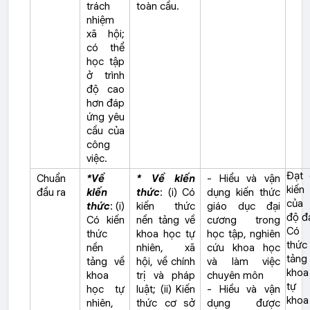
trách
toàn cầu.
nhiệm
xã hội;
có thể
học tập
ở trình
độ cao
hơn đáp
ứng yêu
cầu của
công
việc.
Đạt 
Chuẩn
*Về
* Về kiến
- Hiểu và vận
kiến
đầu ra
kiến
thức
: (i) Có
dụng kiến thức
của 
thức
: (i)
kiến thức
giáo dục đại
độ đ
Có kiến
nền tảng về
cương trong
Có 
thức
khoa học tự
học tập, nghiên
thứ
nền
nhiên, xã
cứu khoa học
tản
tảng về
hội, về chính
và làm việc
kho
khoa
trị và pháp
chuyên môn
tự n
học tự
luật; (ii) Kiến
- Hiều và vận
kho
nhiên,
thức cơ sở
dụng được