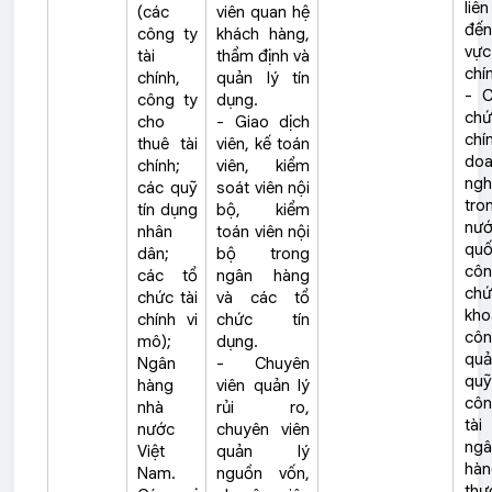
liê
(các
viên quan hệ
đến
công ty
khách hàng,
vự
tài
thẩm định và
chí
chính,
quản lý tín
- C
công ty
dụng.
chứ
cho
- Giao dịch
chí
thuê tài
viên, kế toán
doa
chính;
viên, kiểm
ngh
các quỹ
soát viên nội
tro
tín dụng
bộ, kiểm
nư
nhân
toán viên nội
quố
dân;
bộ trong
cô
các tổ
ngân hàng
chứ
chức tài
và các tổ
kho
chính vi
chức tín
cô
mô);
dụng.
qu
Ngân
- Chuyên
quỹ
hàng
viên quản lý
cô
nhà
rủi ro,
tài
nước
chuyên viên
ngâ
Việt
quản lý
hàn
Nam.
nguồn vốn,
thư