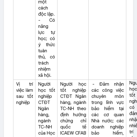
một
cách
độc lập.
- Có
năng
lực tự
học; có
ý thức
tuân
thủ, có
trách
nhiệm
xã hội.
Ngư
Vị trí
Người
Người học
- Đảm nhận
họ
việc làm
học tốt
tốt nghiệp
các công việc
tốt
sau tốt
nghiệp
CTĐT Ngân
chuyên môn
ngh
nghiệp
CTĐT
hàng, ngành
trong lĩnh vực
có
Ngân
TC-NH theo
bảo hiểm tại
đả
hàng,
định hướng
các cơ quan
nhậ
ngành
chứng chỉ
Nhà nước; các
nhi
TC-NH
quốc tế
doanh nghiệp
trí
của Học
ICAEW CFAB
bảo hiểm,