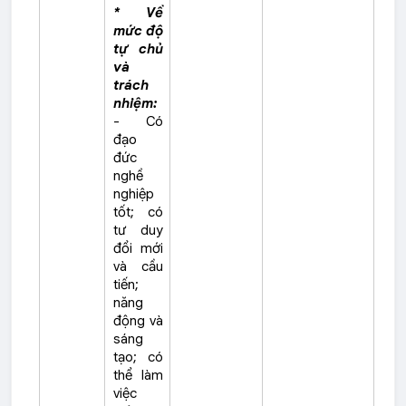
* Về
mức độ
tự chủ
và
trách
nhiệm:
- Có
đạo
đức
nghề
nghiệp
tốt; có
tư duy
đổi mới
và cầu
tiến;
năng
động và
sáng
tạo; có
thể làm
việc