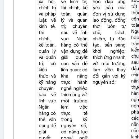
sức
xã hội,
về kinh tế,
học đáp ứng
tốt
chính trị
tài chính, kế
yêu cầu của
thứ
và pháp
toán, quản
đơn vị sử dụng
côn
luật; về
lý và quản
lao động, đồng
toà
kinh tế,
trị; chuyên
thời luôn
tự
Ngư
tài
sâu về lĩnh
chủ, trách
học
chính,
vực Ngân
nhiệm, tự đào
tra
kế toán,
hàng có thể
tạo, sẵn sàng
kiế
quản lý
vận dụng để
khởi nghiệp;
chu
và quản
giải quyết
thích ứng nhanh
sâ
trị; có
các vấn đề
với môi trường
đầu
kiến
liên quan; có
làm việc thay
chí
thức và
khả năng
đổi gắn với kỷ
năn
kỹ năng
thực hành
nguyên số;
thự
chuyên
nghề nghiệp
hàn
sâu về
thích ứng với
ngh
lĩnh vực
môi trường
ngh
Ngân
làm việc
phá
hàng có
thực tế
cá
thể vận
trong kỷ
năn
dụng để
nguyên số;
năn
giải
có năng lực
lãn
quyết
ngoại ngữ