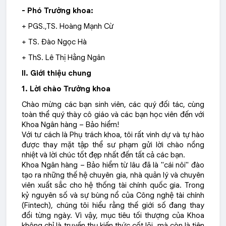
- Phó Trưởng khoa:
+
PGS.,TS. Hoàng Mạnh Cừ
+ TS. Đào Ngọc Hà
+ ThS. Lê Thị Hằng Ngân
II. Giới thiệu chung
1. Lời chào Trưởng khoa
Chào mừng các bạn sinh viên, các quý đối tác, cùng
toàn thể quý thày cô giáo và các bạn học viên đến với
Khoa Ngân hàng – Bảo hiểm!
Với tư cách là Phụ trách khoa, tôi rất vinh dự và tự hào
được thay mặt tập thể sư phạm gửi lời chào nồng
nhiệt và lời chúc tốt đẹp nhất đến tất cả các bạn.
Khoa Ngân hàng – Bảo hiểm từ lâu đã là "cái nôi" đào
tạo ra những thế hệ chuyên gia, nhà quản lý và chuyên
viên xuất sắc cho hệ thống tài chính quốc gia. Trong
kỷ nguyên số và sự bùng nổ của Công nghệ tài chính
(Fintech), chúng tôi hiểu rằng thế giới số đang thay
đổi từng ngày. Vì vậy, mục tiêu tối thượng của Khoa
không chỉ là truyền thụ kiến thức cốt lõi, mà còn là tiên