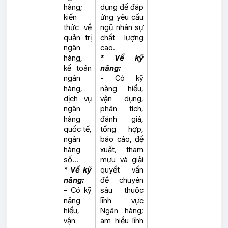
hàng;
dụng để đáp
kiến
ứng yêu cầu
thức về
ngũ nhân sự
quản trị
chất lượng
ngân
cao.
hàng,
* Về kỹ
kế toán
năng:
ngân
- Có kỹ
hàng,
năng hiểu,
dịch vụ
vận dụng,
ngân
phân tích,
hàng
đánh giá,
quốc tế,
tổng hợp,
ngân
báo cáo, đề
hàng
xuất, tham
số…
mưu và giải
* Về kỹ
quyết vấn
năng:
đề chuyên
- Có kỹ
sâu thuộc
năng
lĩnh vực
hiểu,
Ngân hàng;
vận
am hiểu lĩnh