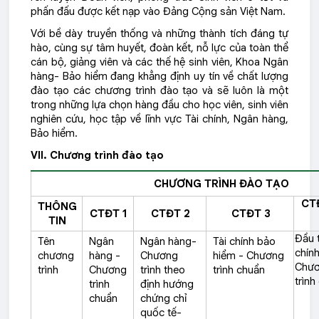
phấn đấu được kết nạp vào Đảng Cộng sản Việt Nam.
Với bề dày truyền thống và những thành tích đáng tự
hào, cùng sự tâm huyết, đoàn kết, nỗ lực của toàn thể
cán bộ, giảng viên và các thế hệ sinh viên, Khoa Ngân
hàng- Bảo hiểm đang khẳng định uy tín về chất lượng
đào tạo các chương trình đào tạo và sẽ luôn là một
trong những lựa chọn hàng đầu cho học viên, sinh viên
nghiên cứu, học tập về lĩnh vực Tài chính, Ngân hàng,
Bảo hiểm.
VII. Chương trình đào tạo
CHƯƠNG TRÌNH ĐÀO TẠO
CT
THÔNG
CTĐT 1
CTĐT 2
CTĐT 3
TIN
Đầu t
Tên
Ngân
Ngân hàng-
Tài chính bảo
chính
chương
hàng -
Chương
hiểm - Chương
Chư
trình
Chương
trình theo
trình chuẩn
trình
trình
định hướng
chuẩn
chứng chỉ
quốc tế-