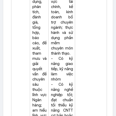
dụng,
vực tài
phân
chính, kế
tích,
toán, kinh
đánh
doanh bổ
giá,
trợ chuyên
tổng
ngành; thực
hợp,
hành và sử
báo
dụng phần
cáo, đề
mềm
xuất,
chuyên môn
tham
thành thạo.
mưu và
- Có kỹ
giải
năng giao
quyết
tiếp, kỹ năng
vấn đề
làm việc
chuyên
nhóm
sâu
- Có kỹ
thuộc
năng nghề
lĩnh vực
nghiệp tốt;
Ngân
đạt chuẩn
hàng;
tối thiểu kỹ
am hiểu
năng CNTT
lĩnh vực
cơ bản hoặc