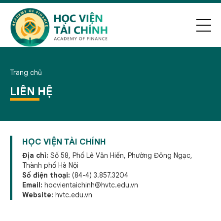
Trang chủ
LIÊN HỆ
HỌC VIỆN TÀI CHÍNH
Địa chỉ:
Số 58, Phố Lê Văn Hiến, Phường Đông Ngạc,
Thành phố Hà Nội
Số điện thoại:
(84-4) 3.857.3204
Email:
hocvientaichinh@hvtc.edu.vn
Website:
hvtc.edu.vn