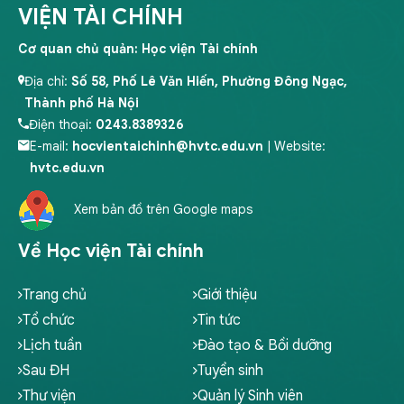
VIỆN TÀI CHÍNH
Cơ quan chủ quản: Học viện Tài chính
Địa chỉ:
Số 58, Phố Lê Văn Hiến, Phường Đông Ngạc,
Thành phố Hà Nội
Điện thoại:
0243.8389326
E-mail:
hocvientaichinh@hvtc.edu.vn
| Website:
hvtc.edu.vn
Xem bản đồ trên Google maps
Về Học viện Tài chính
Trang chủ
Giới thiệu
Tổ chức
Tin tức
Lịch tuần
Đào tạo & Bồi dưỡng
Sau ĐH
Tuyển sinh
Thư viện
Quản lý Sinh viên