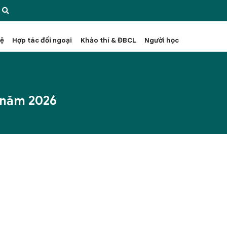
hệ
Hợp tác đối ngoại
Khảo thí & ĐBCL
Người học
y năm 2026