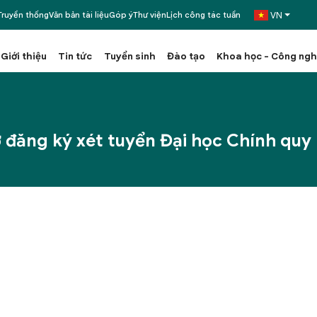
VN
ruyền thống
Văn bản tài liệu
Góp ý
Thư viện
Lịch công tác tuần
Giới thiệu
Tin tức
Tuyển sinh
Đào tạo
Khoa học - Công ng
ơ đăng ký xét tuyển Đại học Chính qu