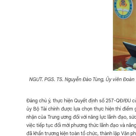
NGƯT. PGS. TS. Nguyễn Đào Tùng, Ủy viên Đoàn C
Đáng chú ý, thực hiện Quyết định số 257-QĐ/ĐU củ
ủy Bộ Tài chính được lựa chọn thực hiện thí điểm
nhận của Trung ương đối với năng lực lãnh đạo, s
việc tiếp tục đổi mới phương thức lãnh đạo và nân
đã khẩn trương kiện toàn tổ chức, thành lập Văn 