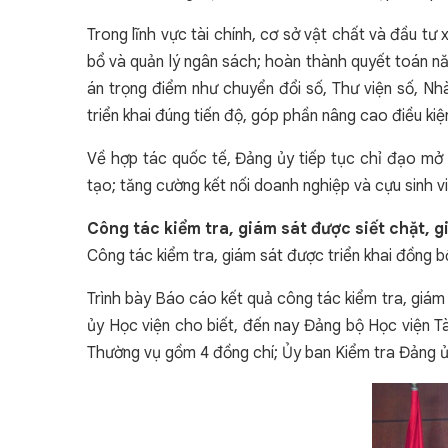
Trong lĩnh vực tài chính, cơ sở vật chất và đầu tư 
bổ và quản lý ngân sách; hoàn thành quyết toán nă
án trọng điểm như chuyển đổi số, Thư viện số, Nh
triển khai đúng tiến độ, góp phần nâng cao điều ki
Về hợp tác quốc tế, Đảng ủy tiếp tục chỉ đạo mở r
tạo; tăng cường kết nối doanh nghiệp và cựu sinh 
Công tác kiểm tra, giám sát được siết chặt, g
Công tác kiểm tra, giám sát được triển khai đồng b
Trình bày Báo cáo kết quả công tác kiểm tra, giá
ủy Học viện cho biết, đến nay Đảng bộ Học viện Tà
Thường vụ gồm 4 đồng chí; Ủy ban Kiểm tra Đảng ủy