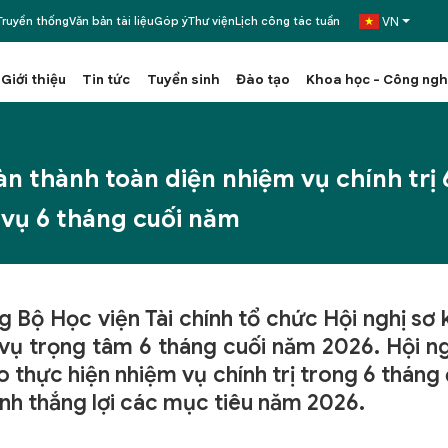
VN
ruyền thống
Văn bản tài liệu
Góp ý
Thư viện
Lịch công tác tuần
Giới thiệu
Tin tức
Tuyển sinh
Đào tạo
Khoa học - Công ng
àn thành toàn diện nhiệm vụ chính trị
 vụ 6 tháng cuối năm
g Bộ Học viện Tài chính tổ chức Hội nghị sơ
 vụ trọng tâm 6 tháng cuối năm 2026. Hội ng
 thực hiện nhiệm vụ chính trị trong 6 tháng
ành thắng lợi các mục tiêu năm 2026.