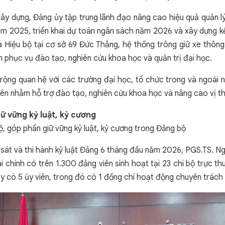
xây dựng, Đảng ủy tập trung lãnh đạo nâng cao hiệu quả quản lý 
m 2025, triển khai dự toán ngân sách năm 2026 và xây dựng kế
à Hiệu bộ tại cơ sở 69 Đức Thắng, hệ thống trông giữ xe thô
ện phục vụ đào tạo, nghiên cứu khoa học và quản trị đại học.
ộng quan hệ với các trường đại học, tổ chức trong và ngoài nư
viên nhằm hỗ trợ đào tạo, nghiên cứu khoa học và nâng cao vị t
iữ vững kỷ luật, kỷ cương
ộ, góp phần giữ vững kỷ luật, kỷ cương trong Đảng bộ
m sát và thi hành kỷ luật Đảng 6 tháng đầu năm 2026, PGS.TS. 
i chính có trên 1.300 đảng viên sinh hoạt tại 23 chi bộ trực
 có 5 ủy viên, trong đó có 1 đồng chí hoạt động chuyên trách 