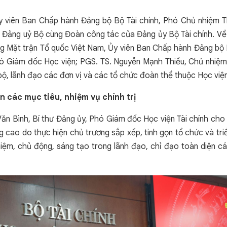
y viên Ban Chấp hành Đảng bộ Bộ Tài chính, Phó Chủ nhiệm Th
ảng uỷ Bộ cùng Đoàn công tác của Đảng ủy Bộ Tài chính. Về 
g Mặt trận Tổ quốc Việt Nam, Ủy viên Ban Chấp hành Đảng bộ B
Phó Giám đốc Học viện; PGS. TS. Nguyễn Mạnh Thiều, Chủ nhiệ
ộ, lãnh đạo các đơn vị và các tổ chức đoàn thể thuộc Học viện
n các mục tiêu, nhiệm vụ chính trị
 Văn Bình, Bí thư Đảng ủy, Phó Giám đốc Học viện Tài chính ch
g cao do thực hiện chủ trương sắp xếp, tinh gọn tổ chức và tri
hiệm, chủ động, sáng tạo trong lãnh đạo, chỉ đạo toàn diện 