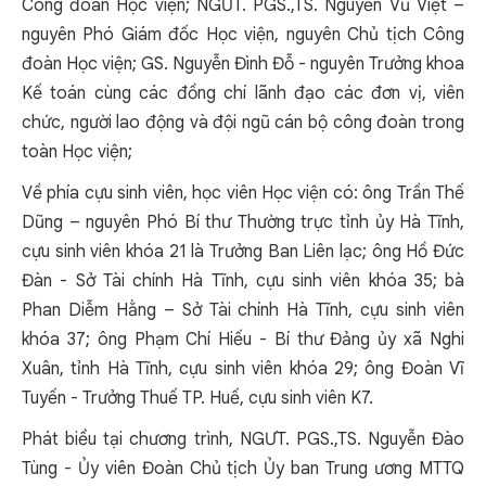
Công đoàn Học viện; NGƯT. PGS.,TS. Nguyễn Vũ Việt –
nguyên Phó Giám đốc Học viện, nguyên Chủ tịch Công
đoàn Học viện; GS. Nguyễn Đình Đỗ - nguyên Trưởng khoa
Kế toán cùng các đồng chí lãnh đạo các đơn vị, viên
chức, người lao động và đội ngũ cán bộ công đoàn trong
toàn Học viện;
Về phía cựu sinh viên, học viên Học viện có: ông Trần Thế
Dũng – nguyên Phó Bí thư Thường trực tỉnh ủy Hà Tĩnh,
cựu sinh viên khóa 21 là Trưởng Ban Liên lạc; ông Hồ Đức
Đàn - Sở Tài chính Hà Tĩnh, cựu sinh viên khóa 35; bà
Phan Diễm Hằng – Sở Tài chính Hà Tĩnh, cựu sinh viên
khóa 37; ông Phạm Chí Hiếu - Bí thư Đảng ủy xã Nghi
Xuân, tỉnh Hà Tĩnh, cựu sinh viên khóa 29; ông Đoàn Vĩ
Tuyến - Trưởng Thuế TP. Huế, cựu sinh viên K7.
Phát biểu tại chương trình, NGƯT. PGS.,TS. Nguyễn Đào
Tùng - Ủy viên Đoàn Chủ tịch Ủy ban Trung ương MTTQ