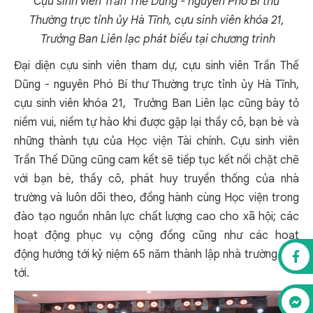
Cựu sinh viên Trần Thế Dũng - nguyên Phó Bí thư
Thường trực tỉnh ủy Hà Tĩnh, cựu sinh viên khóa 21,
Trưởng Ban Liên lạc phát biểu tại chương trình
Đại diện cựu sinh viên tham dự, cựu sinh viên Trần Thế
Dũng - nguyên Phó Bí thư Thường trực tỉnh ủy Hà Tĩnh,
cựu sinh viên khóa 21, Trưởng Ban Liên lạc cũng bày tỏ
niềm vui, niềm tự hào khi được gặp lại thầy cô, bạn bè và
những thành tựu của Học viện Tài chính. Cựu sinh viên
Trần Thế Dũng cũng cam kết sẽ tiếp tục kết nối chặt chẽ
với bạn bè, thầy cô, phát huy truyền thống của nhà
trường và luôn dõi theo, đồng hành cùng Học viện trong
đào tạo nguồn nhân lực chất lượng cao cho xã hội; các
hoạt động phục vụ cộng đồng cũng như các hoạt
động hướng tới kỷ niệm 65 năm thành lập nhà trường sắp
tới.