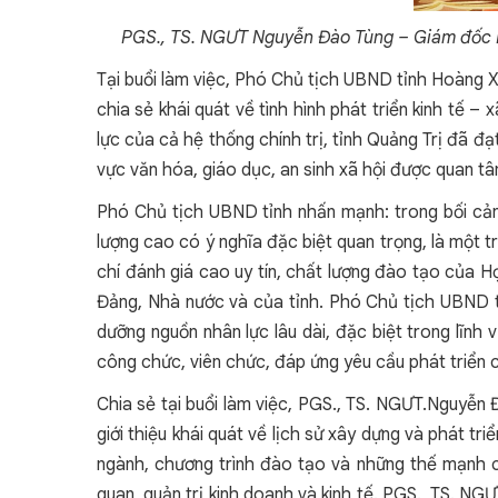
PGS., TS. NGƯT Nguyễn Đào Tùng – Giám đốc Họ
Tại buổi làm việc, Phó Chủ tịch UBND tỉnh Hoàng X
chia sẻ khái quát về tình hình phát triển kinh tế 
lực của cả hệ thống chính trị, tỉnh Quảng Trị đã đạ
vực văn hóa, giáo dục, an sinh xã hội được quan t
Phó Chủ tịch UBND tỉnh nhấn mạnh: trong bối cảnh
lượng cao có ý nghĩa đặc biệt quan trọng, là một 
chí đánh giá cao uy tín, chất lượng đào tạo của H
Đảng, Nhà nước và của tỉnh. Phó Chủ tịch UBND tỉn
dưỡng nguồn nhân lực lâu dài, đặc biệt trong lĩnh
công chức, viên chức, đáp ứng yêu cầu phát triển c
Chia sẻ tại buổi làm việc, PGS., TS. NGƯT.Nguyễn 
giới thiệu khái quát về lịch sử xây dựng và phát 
ngành, chương trình đào tạo và những thế mạnh củ
quan, quản trị kinh doanh và kinh tế. PGS., TS. N