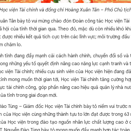
c viện Tài chính và đồng chí Hoàng Xuân Tân – Phó Chủ tịch U
uân Tân bày tỏ vui mừng chào đón Đoàn công tác Học viện Tài c
– xã hội của tỉnh thời gian qua. Theo đó, mặc dù còn nhiều khó 
t được nhiều kết quả tích cực trên các lĩnh vực; môi trường đầu
âm chăm lo.
 tỉnh đang đẩy mạnh cải cách hành chính, chuyển đổi số và th
trong những yếu tố quyết định nâng cao năng lực cạnh tranh và
ọc viện Tài chính; nhiều cựu sinh viên của Học viện hiện đang đ
h mong muốn thời gian tới, Học viện Tài chính tăng cường hợp
 vực tài chính công, góp phần nâng cao hiệu quả quản lý nhà nướ
ủa tỉnh trong giai đoạn mới.
Đào Tùng – Giám đốc Học viện Tài chính bày tỏ niềm vui trước n
triển của Học viện cùng những thành tựu to lớn đạt được trong 6
a Học viện trong đào tạo nguồn nhân lực chất lượng cao ở các 
GƯT Nguyễn Đào Tùng bày tỏ mong muốn đẩy mạnh hợp tác toàn d