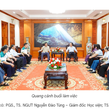
Quang cảnh buổi làm việc
h có: PGS., TS. NGƯT Nguyễn Đào Tùng – Giám đốc Học viện; T