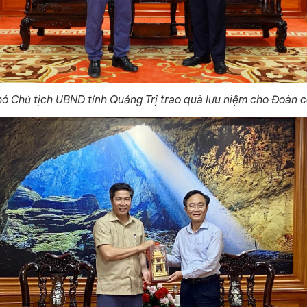
 Chủ tịch UBND tỉnh Quảng Trị trao quà lưu niệm cho Đoàn c