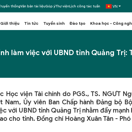
VN
ruyền thống
Văn bản tài liệu
Góp ý
Thư viện
Lịch công tác tuần
Giới thiệu
Tin tức
Tuyển sinh
Đào tạo
Khoa học - Công ng
nh làm việc với UBND tỉnh Quảng Trị: 
ác Học viện Tài chính do PGS., TS. NGƯT N
t Nam, Ủy viên Ban Chấp hành Đảng bộ Bộ 
ệc với UBND tỉnh Quảng Trị nhằm đẩy mạnh h
ao cho tỉnh. Đồng chí Hoàng Xuân Tân - Phó 