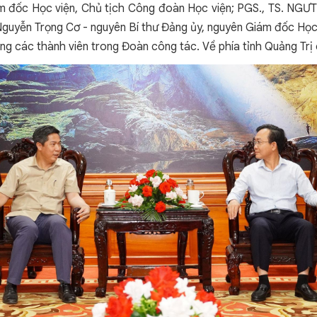
ám đốc Học viện, Chủ tịch Công đoàn Học viện; PGS., TS. NGƯ
guyễn Trọng Cơ - nguyên Bí thư Đảng ủy, nguyên Giám đốc Học 
 các thành viên trong Đoàn công tác. Về phía tỉnh Quảng Trị c